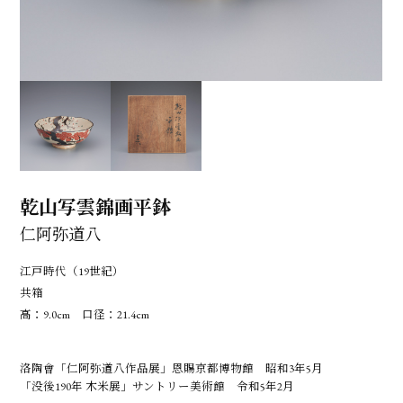
乾山写雲錦画平鉢
仁阿弥道八
江戸時代（19世紀）
共箱
高：9.0cm 口径：21.4cm
洛陶會「仁阿弥道八作品展」恩賜京都博物館 昭和3年5月
「没後190年 木米展」サントリー美術館 令和5年2月