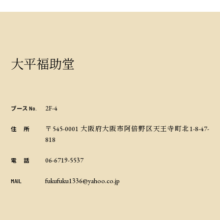
大平福助堂
2F-4
ブース No.
〒545-0001 大阪府大阪市阿倍野区天王寺町北1-8-47-
住 所
818
06-6719-5537
電 話
fukufuku1336@yahoo.co.jp
MAIL