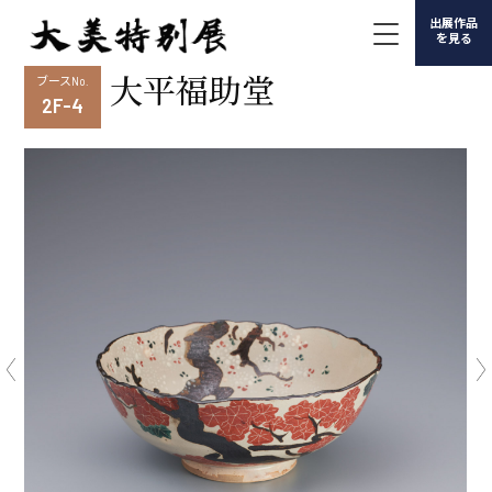
出展作品
を見る
大平福助堂
ブースNo.
2F-4