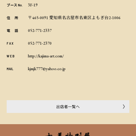
3F-19
ブース No.
〒465-0091 愛知県名古屋市名東区よもぎ台2-1006
住 所
052-771-2337
電 話
052-771-2370
F A X
http://kajima-art.com/
W E B
kjmjk777@yahoo.co.jp
MAIL
出店者一覧へ