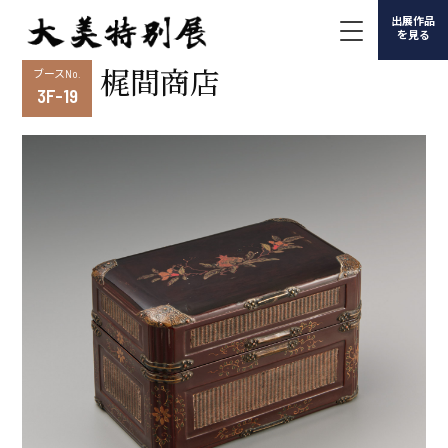
出展作品
を見る
梶間商店
ブースNo.
3F-19