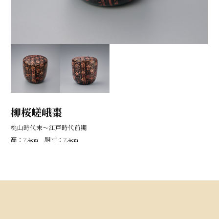
柳桜嵯峨棗
桃山時代末～江戸時代前期
高：7.4cm 胴寸：7.4cm