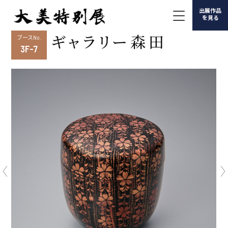
出展作品
を見る
ギャラリー 森 田
ブースNo.
3F-7