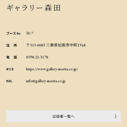
ギャラリー 森 田
3F-7
ブース No.
〒515-0083 三重県松阪市中町1948
住 所
0598-21-3178
電 話
https://www.gallery-morita.co.jp/
W E B
info@gallery-morita.co.jp
MAIL
出店者一覧へ