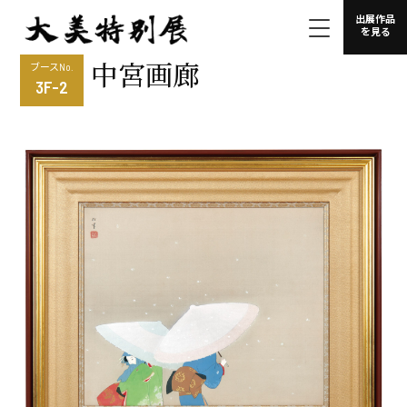
出展作品
を見る
中宮画廊
ブースNo.
3F-2