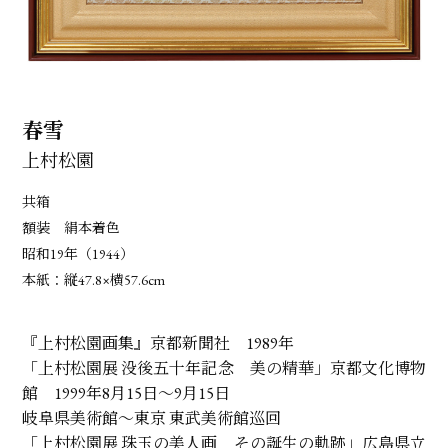
春雪
上村松園
共箱
額装 絹本着色
昭和19年（1944）
本紙：縦47.8×横57.6cm
『上村松園画集』京都新聞社 1989年
「上村松園展 没後五十年記念 美の精華」京都文化博物
館 1999年8月15日～9月15日
岐阜県美術館～東京 東武美術館巡回
「上村松園展 珠玉の美人画 その誕生の軌跡」広島県立